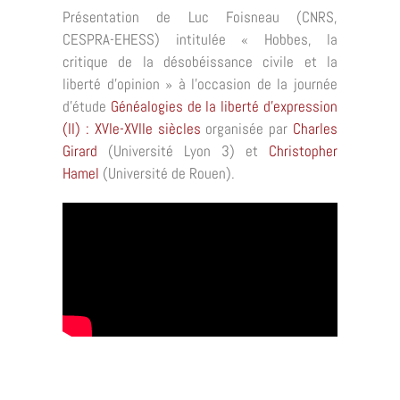
Présentation de Luc Foisneau (CNRS,
CESPRA-EHESS) intitulée « Hobbes, la
critique de la désobéissance civile et la
liberté d’opinion » à l’occasion de la journée
d’étude
Généalogies de la liberté d’expression
(II) : XVIe-XVIIe siècles
organisée par
Charles
Girard
(Université Lyon 3) et
Christopher
Hamel
(Université de Rouen).