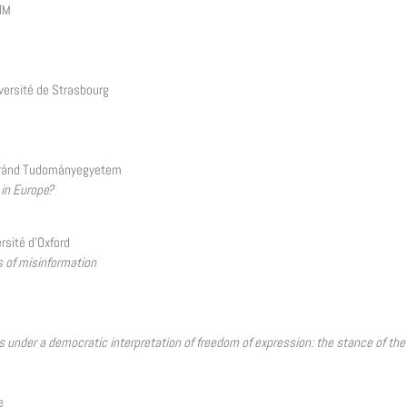
RIM
iversité de Strasbourg
oránd Tudományegyetem
 in Europe?
ersité d’Oxford
s of misinformation
as under a democratic interpretation of freedom of expression: the stance of th
e