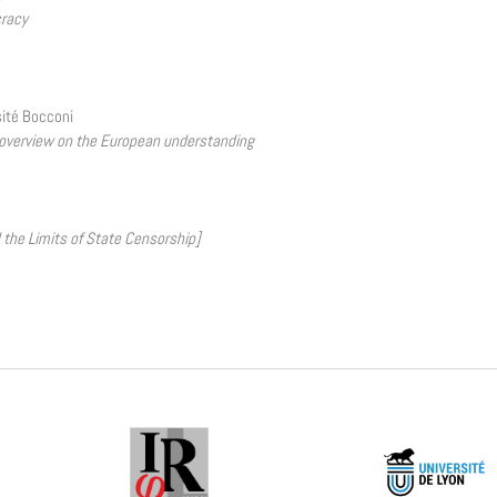
cracy
sité Bocconi
e overview on the European understanding
 the Limits of State Censorship]