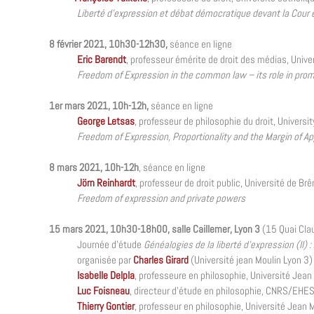
Liberté d’expression et débat démocratique devant la Cour
8 février 2021,
10h30-12h30,
séance en ligne
Eric Barendt
, professeur émérite de droit des médias, Unive
Freedom of Expression in the common law – its role in prom
1er mars 2021, 10h-12h,
séance en ligne
George Letsas
, professeur de philosophie du droit, Universi
Freedom of Expression, Proportionality and the Margin of Ap
8 mars 2021, 10h-12h
, séance en ligne
Jörn Reinhardt
, professeur de droit public, Université de Br
Freedom of expression and private powers
15 mars 2021, 10h30-18h00, salle Caillemer, Lyon 3
(
15 Quai Cla
Journée d’étude
Généalogies de la liberté d’expression (II) :
organisée par
Charles Girard
(Université jean Moulin Lyon 3)
Isabelle Delpla
, professeure en philosophie, Université Jean
Luc Foisneau
, directeur d’étude en philosophie, CNRS/EHE
Thierry Gontier
, professeur en philosophie, Université Jean 