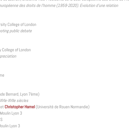
 européenne des droits de l’homme (1959-2020). Evolution d’une relatio
n
rsity College of London
oting public debate
ty College of London
preciation
ême
ude Bernard, Lyon 7ème)
 XVIe-XVIIe siècles
 et
Christopher Hamel
(Université de Rouen Normandie)
 Moulin Lyon 3
SS
Moulin Lyon 3