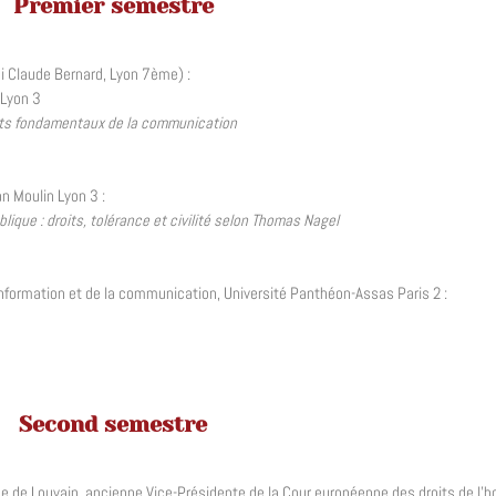
Premier semestre
i Claude Bernard, Lyon 7ème) :
 Lyon 3
droits fondamentaux de la communication
an Moulin Lyon 3 :
blique : droits, tolérance et civilité selon Thomas Nagel
information et de la communication, Université Panthéon-Assas Paris 2 :
Second semestre
ique de Louvain, ancienne Vice-Présidente de la Cour européenne des droits de l