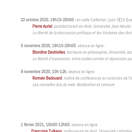
22 octobre 2020, 18h15-20h00 :
en salle Caillemer, Lyon 3
(
15 Qua
Pierre Auriel
, postdoctorant en droit, Université Jean Moulin
La liberté de la discussion politique et les titulaires des 
5 novembre 2020, 18h15-20h00
, séance en ligne
:
Blondine Desbiolles
, docteure en philosophie, Université Je
La liberté d’expression, entre pudeur privée et répression pu
9 novembre 2020, 10h-12h
, séance en ligne :
Romain Badouard
, maître de conférences en sciences de l’
Les nouvelles lois du web. Modération et censure
1 février 2021, 10h00-12h00
, séance en ligne
Françoise Tulkens
, professeure de droit, Université cathol