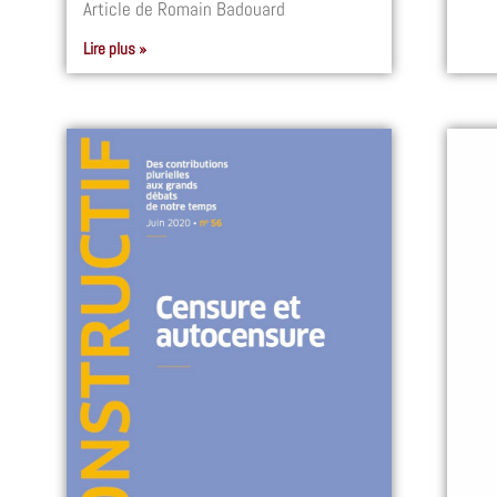
Article de Romain Badouard
Lire plus »