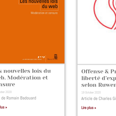
s nouvelles lois du
Offense & Pr
b. Modération et
liberté d’ex
nsure
selon Ruwe
tober 2020
19 October 2020
e de Romain Badouard
Article de Charles G
plus »
Lire plus »