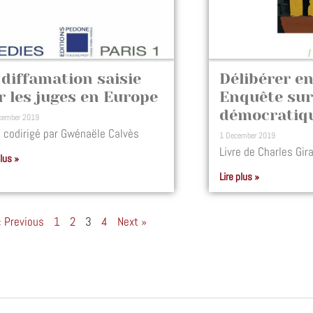
 diffamation saisie
Délibérer en
r les juges en Europe
Enquête sur 
démocratiq
cember 2019
e codirigé par Gwénaële Calvès
1 December 2019
Livre de Charles Gir
plus »
Lire plus »
« Previous
1
2
3
4
Next »