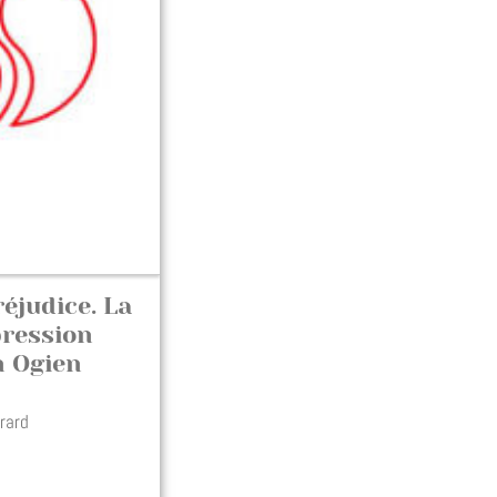
éjudice. La
pression
n Ogien
irard