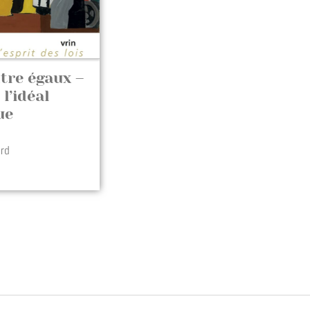
tre égaux –
l’idéal
ue
ard