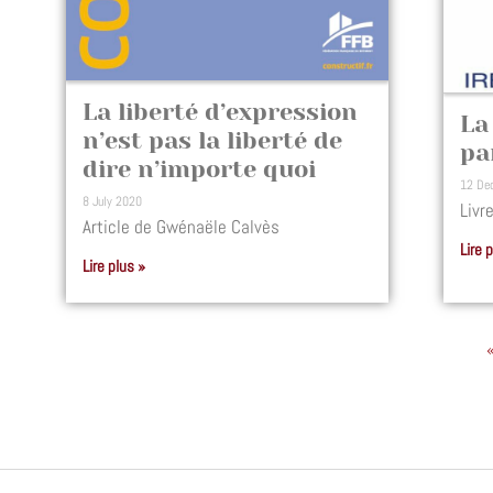
La liberté d’expression
La
n’est pas la liberté de
pa
dire n’importe quoi
12 De
8 July 2020
Livr
Article de Gwénaële Calvès
Lire 
Lire plus »