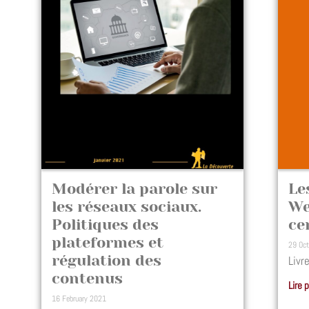
Le
Modérer la parole sur
We
les réseaux sociaux.
ce
Politiques des
plateformes et
29 Oc
régulation des
Livr
contenus
Lire 
16 February 2021